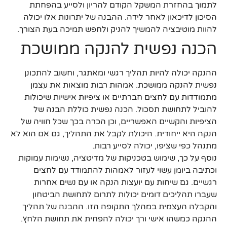
לתמוך בהחזרת המשקל הקודם להריון ולסייע בהפחתת
הסיכון לדיכאון לאחר לידה. ההבנה של יתרונות אלו יכולה
להוות מוטיבציה להמשיך להניק ולחפש תמיכה בעת הצורך.
הכנה נפשית להנקה ממושכת
ההנקה יכולה להיות תהליך רגשי ומאתגר, וחשוב להתכונן
נפשית להנקה ממושכת. אמהות רבות מוצאות את עצמן
מתמודדות עם לחצים חברתיים או ציפיות אישיות שיכולות
להוביל לתחושת תסכול. הכנה נפשית כוללת הבנה של
הציפיות והקשיים האפשריים, וכן הכרה בכך שכל חוויה של
הנקה היא ייחודית. היכולת לקבל את התהליך, גם אם הוא לא
מתנהל כפי שציפו, יכולה לסייע רבות.
נוסף על כך, שימוש בטכניקות של מדיטציה, נשימות עמוקות
וכתיבה ביומן עשוי לעזור לאמהות להתמודד עם לחצים
רגשיים. גם שיחות עם יועצות הנקה או עם נשים אחרות
שעברו תהליכים דומים יכולות לתרום לתחושת הביטחון
והקבלה העצמית במהלך התקופה הזו. ההבנה של תהליך
ההנקה כמשהו אישי ורך יכולה להפחית את תחושת הלחץ.