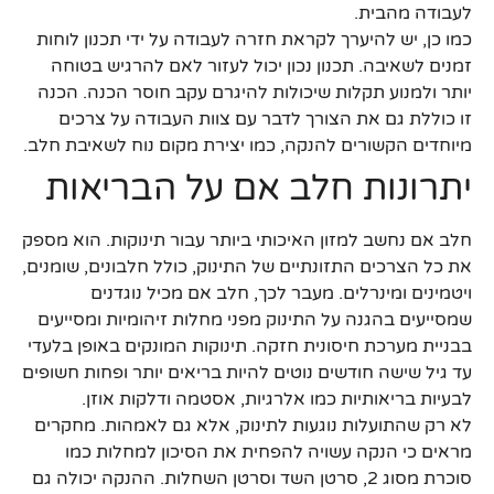
לעבודה מהבית.
כמו כן, יש להיערך לקראת חזרה לעבודה על ידי תכנון לוחות
זמנים לשאיבה. תכנון נכון יכול לעזור לאם להרגיש בטוחה
יותר ולמנוע תקלות שיכולות להיגרם עקב חוסר הכנה. הכנה
זו כוללת גם את הצורך לדבר עם צוות העבודה על צרכים
מיוחדים הקשורים להנקה, כמו יצירת מקום נוח לשאיבת חלב.
יתרונות חלב אם על הבריאות
חלב אם נחשב למזון האיכותי ביותר עבור תינוקות. הוא מספק
את כל הצרכים התזונתיים של התינוק, כולל חלבונים, שומנים,
ויטמינים ומינרלים. מעבר לכך, חלב אם מכיל נוגדנים
שמסייעים בהגנה על התינוק מפני מחלות זיהומיות ומסייעים
בבניית מערכת חיסונית חזקה. תינוקות המונקים באופן בלעדי
עד גיל שישה חודשים נוטים להיות בריאים יותר ופחות חשופים
לבעיות בריאותיות כמו אלרגיות, אסטמה ודלקות אוזן.
לא רק שהתועלות נוגעות לתינוק, אלא גם לאמהות. מחקרים
מראים כי הנקה עשויה להפחית את הסיכון למחלות כמו
סוכרת מסוג 2, סרטן השד וסרטן השחלות. ההנקה יכולה גם