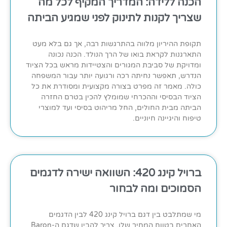
הכנה ללידה: המדריך המקיף לכל מה
שצריך לקנות לתינוק לפני שמגיע הביתה
תקופת ההיריון מלווה בהתרגשות רבה, אך גם בלא מעט
התארגנות לקראת בואו של הרך הנולד. הכנה נכונה
ומדויקת של סביבת המגורים והצטיידות מראש בכל הציוד
הנדרש, תאפשר נחיתה רכה ורגועה יותר עבור המשפחה
כולה. מאמר זה מפרט בצורה מקצועית ומסודרת את כל
הציוד הבסיסי וההכרחי שמומלץ להכין בטרם החזרה
הביתה מבית החולים, החל מריהוט בסיסי ועד למוצרי
טיפוח והיגיינה חיוניים.
ברויל קינג 420: השוואה ישירה לדגמים
הסמוכים ומה לבחור
מי שמתלבט בין דגם ברויל קינג 420 לבין הדגמים
האחרים בטווח המחיר שלו, צריך להבין שדגם ה-Baron