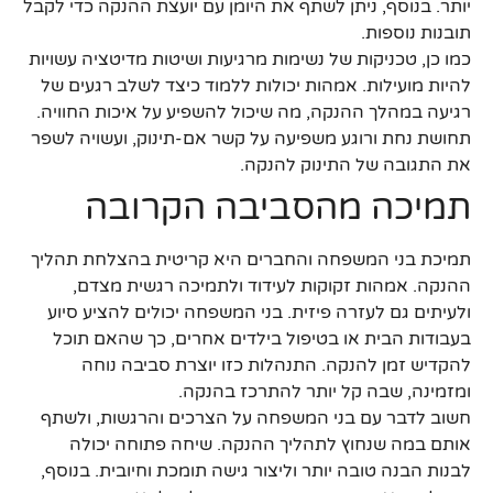
יותר. בנוסף, ניתן לשתף את היומן עם יועצת ההנקה כדי לקבל
תובנות נוספות.
כמו כן, טכניקות של נשימות מרגיעות ושיטות מדיטציה עשויות
להיות מועילות. אמהות יכולות ללמוד כיצד לשלב רגעים של
רגיעה במהלך ההנקה, מה שיכול להשפיע על איכות החוויה.
תחושת נחת ורוגע משפיעה על קשר אם-תינוק, ועשויה לשפר
את התגובה של התינוק להנקה.
תמיכה מהסביבה הקרובה
תמיכת בני המשפחה והחברים היא קריטית בהצלחת תהליך
ההנקה. אמהות זקוקות לעידוד ולתמיכה רגשית מצדם,
ולעיתים גם לעזרה פיזית. בני המשפחה יכולים להציע סיוע
בעבודות הבית או בטיפול בילדים אחרים, כך שהאם תוכל
להקדיש זמן להנקה. התנהלות כזו יוצרת סביבה נוחה
ומזמינה, שבה קל יותר להתרכז בהנקה.
חשוב לדבר עם בני המשפחה על הצרכים והרגשות, ולשתף
אותם במה שנחוץ לתהליך ההנקה. שיחה פתוחה יכולה
לבנות הבנה טובה יותר וליצור גישה תומכת וחיובית. בנוסף,