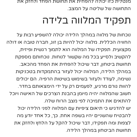
מנטלית כזו יכולה להפחית את תחושת הפחד ולחזק את
התחושה של שליטה על המצב.
תפקיד המלווה בלידה
נוכחות של מלווה במהלך הלידה יכולה להשפיע רבות על
החוויה הכללית. מלווה יכול להיות בן זוג, חברה טובה או דולה
מקצועית. תפקידו של המלווה הוא לתמוך רגשית ופיזית,
להקשיב ולסייע בכל מה שקשור לנוחות. נוכחותם מספקת
תחושת ביטחון, דבר שיכול להפחית את הפחד מהכאב.
במהלך הלידה, המלווה יכול לעזור בהתמקדות בטכניקות
נשימה, לעודד ולעזור בשימוש בשיטות הרפיה. הם יכולים
להוות גורם מרגיע, לפעמים רק על ידי הימצאותם בחדר.
חשוב שהמלווה יהיה מיומן בהבנת הצרכים של האישה ויוכל
להתאים את התמיכה לפי מצב הרוח שלה.
יש להדגיש כי תיאום ציפיות עם המלווה לפני הלידה יכול
להבטיח שהשניים יהיו בשפה אחת. כך, כל אחד יודע מה
לצפות ומה תפקידו, דבר שיכול להקל על הלחץ ולחזק את
תחושת הביטחון במהלך הלידה.