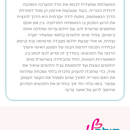
המושלמת שתצליח לבטא את גודל ההערכה והאהבה
ליולדת הטרייה. בעוד שטבעות אירוסין הן סמל לתחילת
הדרך המשותפת, מתנת לידה יוקרתית היא הדרך להנציח
את הרגע המכונן בו המשפחה התרחבה. בין אם אתם
מחפשים שרשרת זהב עם יהלום עדינה שתלווה אותה
ביומיום, צמיד טניס יהלומים קלאסי שמשדר יוקרה
נצחית, או אולי טבעת יהלום מעבדה מרשימה ובת קיימא,
הבחירה הנכונה דורשת הבנה של הסגנון האישי והערך
הרגשי של התכשיט. במדריך זה נסייע לכם לנווט בין
האפשרויות השונות, החל מהבחירה בשרשרת טניס
יהלומים נוצצת ועד להתאמת עגיל יהלומים שיאיר את
פניה, כדי שתוכלו להעניק מזכרת בלתי נשכחת שתלווה
את האם הטרייה לאורך שנים ותסמל את הקשר העמוק
שנוצר. בואו נגלה יחד איך בוחרים את התכשיט המדויק
שיהפוך לרגע של אושר צרוף.