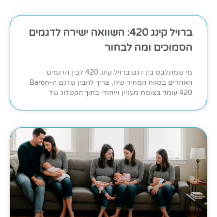
ברויל קינג 420: השוואה ישירה לדגמים
הסמוכים ומה לבחור
מי שמתלבט בין דגם ברויל קינג 420 לבין הדגמים
האחרים בטווח המחיר שלו, צריך להבין שדגם ה-Baron
420 עומד בצומת מעניין וייחודי בתוך הקטלוג של