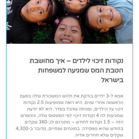
נקודות זיכוי לילדים – איך מחושבת
הטבת המס שמגיעה למשפחות
בישראל
אמא ל-3 ילדים בודקת את תלוש המשכורת שלה בפעם
הראשונה אחרי שנים. היא רואה שמופיעות 2.5 נקודות
זיכוי על הילדים, ומניחה שהכל בסדר. היא לא יודעת
שמגיעות לה 4 נקודות זיכוי לפי הסטטוס שלה, וההפרש
הזה – 1.5 נקודות לחודש – מתורגם לכ-360 שקלים
בחודש שהיא מפסידה. במונחים שנתיים, מדובר ב-4,300
שקלים שלא חוזרים אליה.