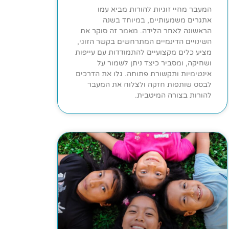
המעבר מחיי זוגיות להורות מביא עמו
אתגרים משמעותיים, במיוחד בשנה
הראשונה לאחר הלידה. מאמר זה סוקר את
השינויים הדינמיים המתרחשים בקשר הזוגי,
מציע כלים מקצועיים להתמודדות עם עייפות
ושחיקה, ומסביר כיצד ניתן לשמור על
אינטימיות ותקשורת פתוחה. גלו את הדרכים
לבסס שותפות חזקה ולצלוח את המעבר
להורות בצורה המיטבית.