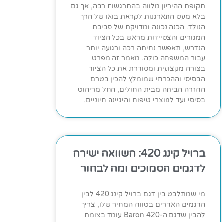
תקופת ההיריון מלווה בהתרגשות רבה, אך גם
בלא מעט התארגנות לקראת בואו של הרך
הנולד. הכנה נכונה ומדויקת של סביבת
המגורים והצטיידות מראש בכל הציוד
הנדרש, תאפשר נחיתה רכה ורגועה יותר
עבור המשפחה כולה. מאמר זה מפרט
בצורה מקצועית ומסודרת את כל הציוד
הבסיסי וההכרחי שמומלץ להכין בטרם
החזרה הביתה מבית החולים, החל מריהוט
בסיסי ועד למוצרי טיפוח והיגיינה חיוניים.
ברויל קינג 420: השוואה ישירה
לדגמים הסמוכים ומה לבחור
מי שמתלבט בין דגם ברויל קינג 420 לבין
הדגמים האחרים בטווח המחיר שלו, צריך
להבין שדגם ה-Baron 420 עומד בצומת